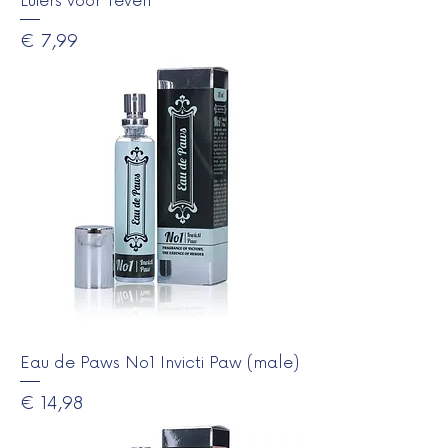
Luiers voor Teven
Prijs
€ 7,99
Eau de Paws No1 Invicti Paw (male)
Prijs
€ 14,98