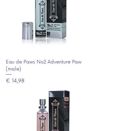
Eau de Paws No2 Adventure Paw
(male)
Prijs
€ 14,98