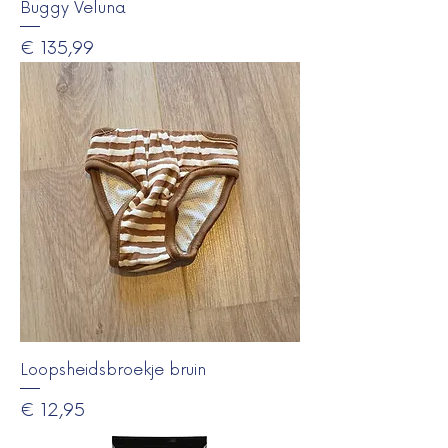
Buggy Veluna
Prijs
€ 135,99
Loopsheidsbroekje bruin
Prijs
€ 12,95