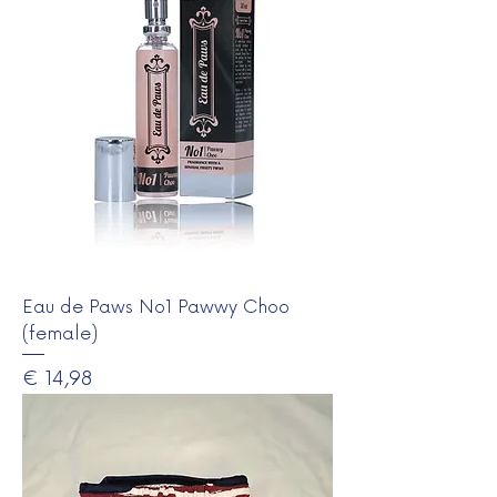
Eau de Paws No1 Pawwy Choo
(female)
Prijs
€ 14,98