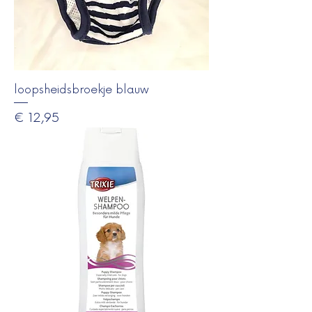
loopsheidsbroekje blauw
Prijs
€ 12,95