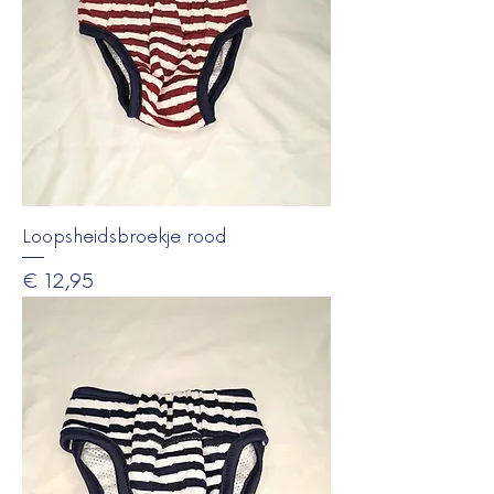
Loopsheidsbroekje rood
Prijs
€ 12,95