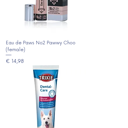
Eau de Paws No2 Pawwy Choo
(female)
Prijs
€ 14,98