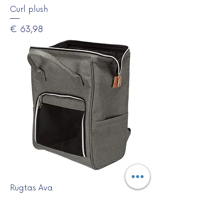
Curl plush
Prijs
€ 63,98
Rugtas Ava
Prijs
€ 34,99