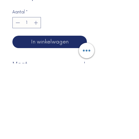
Aantal
*
In winkelwagen
Maat
41x27x29 cm
©2025 by Het Teckelhuis.
Privacybeleid