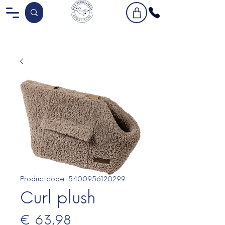
Productcode: 5400956120299
Curl plush
Prijs
€ 63,98