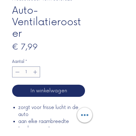
Auto-
Ventilatieroost
er
Prijs
€ 7,99
Aantal
*
In winkelwagen
zorgt voor frisse lucht in de
auto
aan elke raambreedte
traploos aan te passen
kunststof