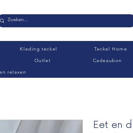
Kleding teckel
Teckel Home
Outlet
Cadeaubon
en relaxen
Eet en d