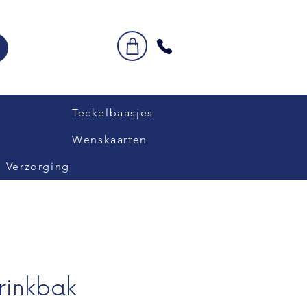
Teckelbaasjes
Wenskaarten
Verzorging
rinkbak