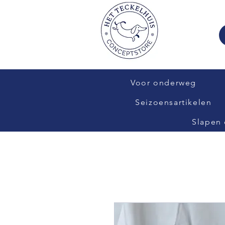
Voor onderweg
Seizoensartikelen
Slapen 