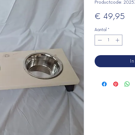
Productcode: 2025
Pri
€ 49,95
Aantal
*
I