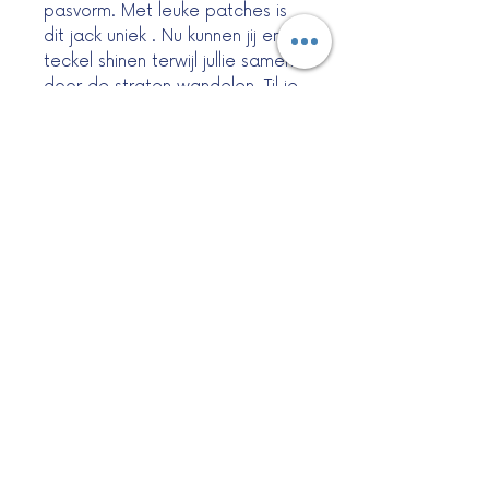
pasvorm. Met leuke patches is
dit jack uniek . Nu kunnen jij en je
teckel shinen terwijl jullie samen
door de straten wandelen. Til je
Teckel's-stijl naar een hoger
niveau met dit trendy jeansjack !
maat
M : borstomtrek 36
cm
©2025 by Het Teckelhuis.
Privacybeleid