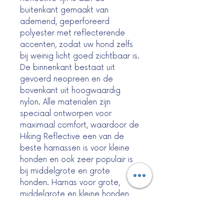
buitenkant gemaakt van
ademend, geperforeerd
polyester met reflecterende
accenten, zodat uw hond zelfs
bij weinig licht goed zichtbaar is.
De binnenkant bestaat uit
gevoerd neopreen en de
bovenkant uit hoogwaardig
nylon. Alle materialen zijn
speciaal ontworpen voor
maximaal comfort, waardoor de
Hiking Reflective een van de
beste harnassen is voor kleine
honden en ook zeer populair is
bij middelgrote en grote
honden. Harnas voor grote,
middelgrote en kleine honden
Met de Reflective lijn wordt elke
wandeling een onvergetelijke