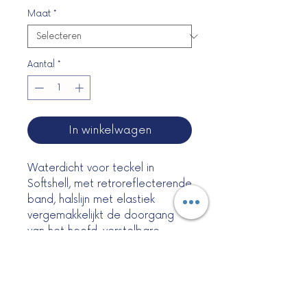
Maat
*
Aantal
*
In winkelwagen
Waterdicht voor teckel in
Softshell, met retroreflecterende
band, halslijn met elastiek
vergemakkelijkt de doorgang
van het hoofd, verstelbare
buikbeen met riem. Maten XS en
S zijn ook geschikt voor kanichen
teckels .