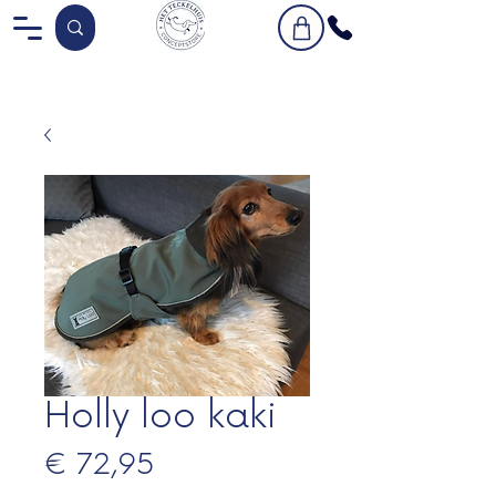
Holly loo kaki
Prijs
€ 72,95