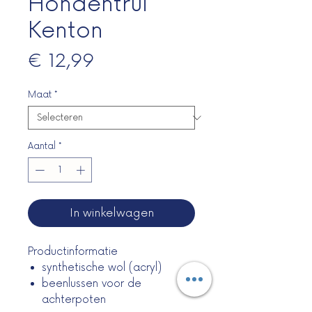
Hondentrui
Kenton
Prijs
€ 12,99
Maat
*
Aantal
*
In winkelwagen
Productinformatie
synthetische wol (acryl)
beenlussen voor de
achterpoten