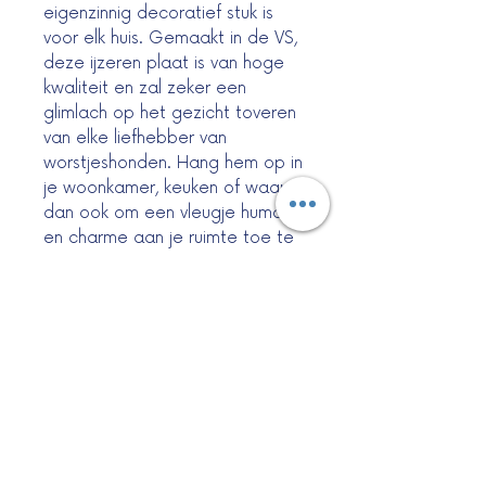
eigenzinnig decoratief stuk is
voor elk huis. Gemaakt in de VS,
deze ijzeren plaat is van hoge
kwaliteit en zal zeker een
glimlach op het gezicht toveren
van elke liefhebber van
worstjeshonden. Hang hem op in
je woonkamer, keuken of waar
dan ook om een vleugje humor
en charme aan je ruimte toe te
voegen. Of je nu een trotse
teckel-ouder bent of op zoek
bent naar een grillig cadeau
voor een mede-
teckelliefhebber, de Ijzeren
Wiener is een must-have.
Maat