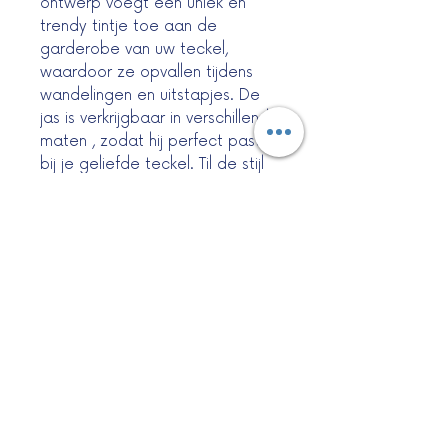
ontwerp voegt een uniek en
trendy tintje toe aan de
garderobe van uw teckel,
waardoor ze opvallen tijdens
wandelingen en uitstapjes. De
jas is verkrijgbaar in verschillende
maten , zodat hij perfect past
bij je geliefde teckel. Til de stijl
van je teckel naar een hoger
niveau met deze coole en
trendy jeans jas , een must-have
voor elke modieuze harige
vriend.
Maat
S : buikomtrek tot 34 cm