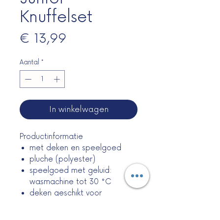
Knuffelset
Prijs
€ 13,99
Aantal
*
In winkelwagen
Productinformatie
met deken en speelgoed
pluche (polyester)
speelgoed met geluid:
wasmachine tot 30 °C
deken geschikt voor
allergielijders