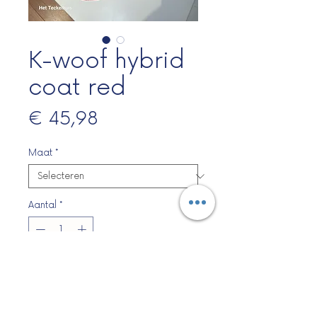
K-woof hybrid
coat red
Prijs
€ 45,98
Maat
*
Aantal
*
In winkelwagen