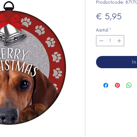
Productcode: 8717
Prij
€ 5,95
Aantal
*
I