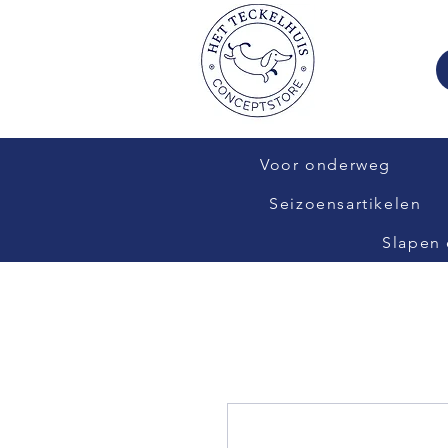
Voor onderweg
Seizoensartikelen
Slapen 