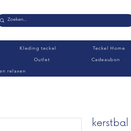
Kleding teckel
Teckel Home
Outlet
Cadeaubon
en relaxen
kerstbal 