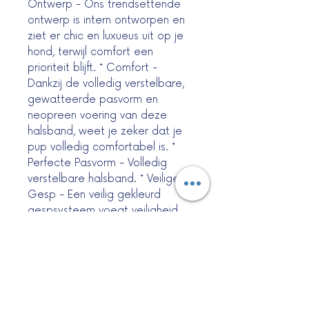
Ontwerp - Ons trendsettende
ontwerp is intern ontworpen en
ziet er chic en luxueus uit op je
hond, terwijl comfort een
prioriteit blijft. * Comfort -
Dankzij de volledig verstelbare,
gewatteerde pasvorm en
neopreen voering van deze
halsband, weet je zeker dat je
pup volledig comfortabel is. *
Perfecte Pasvorm - Volledig
verstelbare halsband. * Veilige
Gesp - Een veilig gekleurd
gespsysteem voegt veiligheid
toe en maakt het gemakkelijker
om aan en uit te doen. *
Gemakkelijke Bevestiging -
Stevige D-ring voor gemakkelijke
riembevestiging. * Maak de Set
Compleet - Met onze