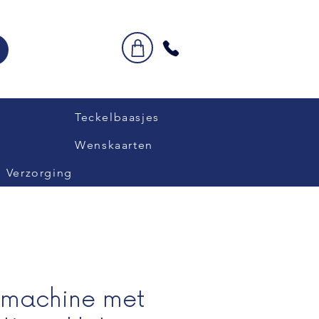
Teckelbaasjes
Wenskaarten
Verzorging
etmachine met