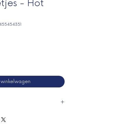
tjes - Hot
7455454351
n winkelwagen
 x 3,2 x 8,5 cm (4,6 x 1,3