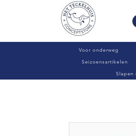
Voor onderweg
Seizoensartikelen
Slapen 