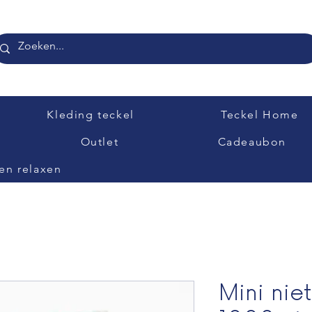
Kleding teckel
Teckel Home
Outlet
Cadeaubon
en relaxen
Mini ni