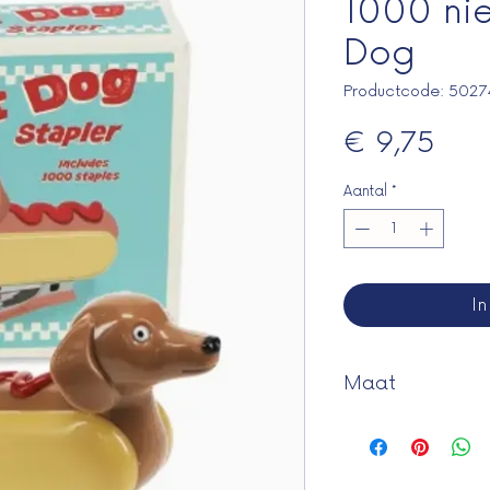
1000 nie
Dog
Productcode: 502
Prijs
€ 9,75
Aantal
*
I
Maat
Afmetingen: 11,6
x 3,3 in)