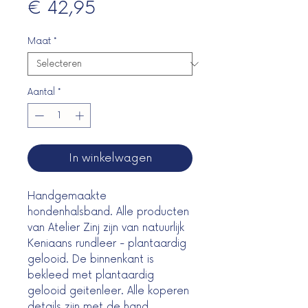
Prijs
€ 42,95
Maat
*
Aantal
*
In winkelwagen
Handgemaakte
hondenhalsband. Alle producten
van Atelier Zinj zijn van natuurlijk
Keniaans rundleer - plantaardig
gelooid. De binnenkant is
bekleed met plantaardig
gelooid geitenleer. Alle koperen
details zijn met de hand