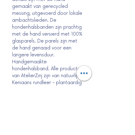
gemaakt van gerecycled
messing, uitgevoerd door lokale
ambachtslieden. De
hondenhalsbanden zijn prachtig
met de hand versierd met 100%
glasparels. De parels zijn met
de hand genaaid voor een
langere levensduur.
Handgemaakte
hondenhalsband. Alle producten
van AtelierZinj zijn van natuurlijk
Keniaans rundleer - plantaardig
gelooid. De binnenkant is
bekleed met plantaardig
gelooid geitenleer. Alle koperen
details zijn met de hand
gemaakt van gerecycled
messing, uitgevoerd door lokale
ambachtslieden.