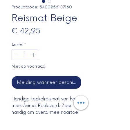
Productcode: 5400956107160
Reismat Beige
Prijs
€ 42,95
Aantal
*
Niet op voorraad
Melding wanneer beschikbaar
Handige teckelreismat van het
merk Animal Boulevard. Zeer
handig om overal mee naartoe
te nemen.