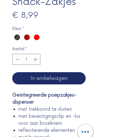
Snack-Zakjes
Prijs
€ 8,99
Kleur
*
Aantal
*
In winkelwagen
Geïntegreerde poepzakjes-
dispenser
met trekkoord te sluiten
met bevestigingsclip en -lus
voor aan broekriem
reflecterende elementen