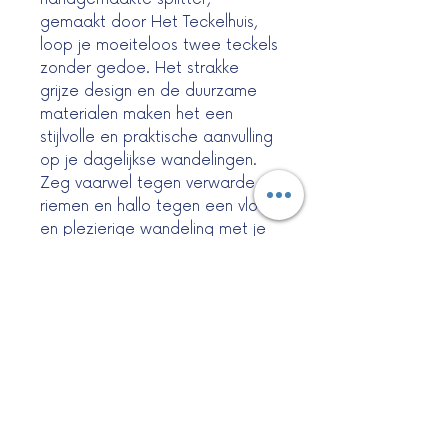
gemaakt door Het Teckelhuis,
loop je moeiteloos twee teckels
zonder gedoe. Het strakke
grijze design en de duurzame
materialen maken het een
stijlvolle en praktische aanvulling
op je dagelijkse wandelingen.
Zeg vaarwel tegen verwarde
riemen en hallo tegen een vlotte
en plezierige wandeling met je
twee teckels. Laat uw teckels
het plezier niet missen -
bemachtig vandaag nog de
Splitter Grijs en geniet van het
gemak van het wandelen met
gemak twee teckels.
Maat