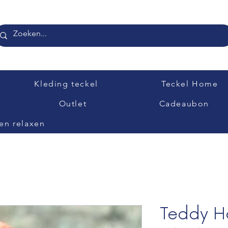
Kleding teckel
Teckel Home
Outlet
Cadeaubon
en relaxen
Teddy H