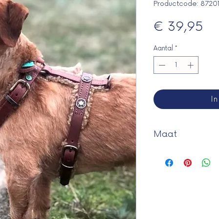
Productcode: 8720
Pri
€ 39,95
Aantal
*
I
Maat
XXS : 36 - 42 