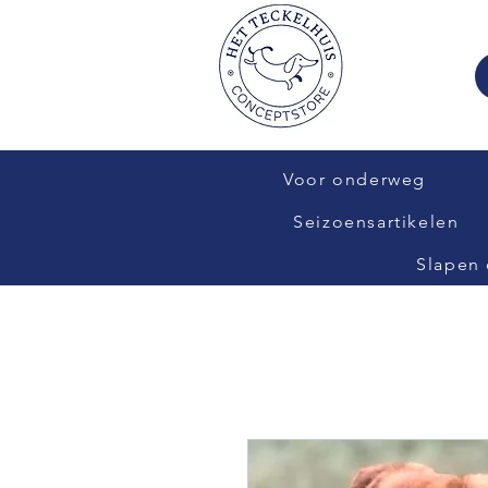
Voor onderweg
Seizoensartikelen
Slapen 