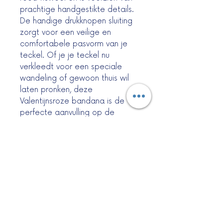
prachtige handgestikte details.
De handige drukknopen sluiting
zorgt voor een veilige en
comfortabele pasvorm van je
teckel. Of je je teckel nu
verkleedt voor een speciale
wandeling of gewoon thuis wil
laten pronken, deze
Valentijnsroze bandana is de
perfecte aanvulling op de
garderobe van je teckel. Deze
bandana is met liefde
handgemaakt en is een must-
have voor elke teckel-eigenaar
die zijn harige vriend deze
Valentijnsdag wil verwennen.
Maat