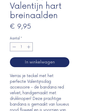
Valentijn hart
breinaalden
Prijs
€ 9,95
Aantal
*
In winkelwagen
Verras je teckel met het
perfecte Valentijnsdag
accessoire - de bandana red
velvet, handgemaakt met
drukknopen! Deze prachtige
bandana is gemaakt van luxueus
rood fluweel en is voorzien van