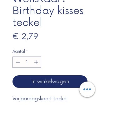
Birthday kisses
teckel
Prijs
€ 2,79
Aantal
*
In winkelwagen
Verjaardagskaart teckel
maat
Formaat 13.7 x 13.7 cm